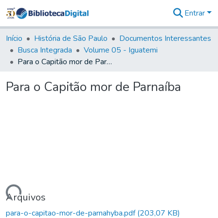
Entrar
Comunidades
&
Início
História de São Paulo
Documentos Interessantes
Coleções
Busca Integrada
Volume 05 - Iguatemi
Tudo na
Para o Capitão mor de Parnaíba
Biblioteca
Digital
Para o Capitão mor de Parnaíba
Estatísticas
Carregando...
Arquivos
para-o-capitao-mor-de-parnahyba.pdf
(203,07 KB)