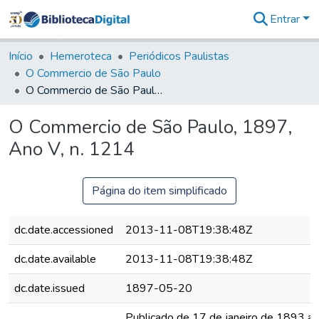
Entrar
Comunidades
&
Início
Hemeroteca
Periódicos Paulistas
Coleções
O Commercio de São Paulo
Tudo na
O Commercio de São Paulo, 1897, Ano V, n. 1214
Biblioteca
Digital
O Commercio de São Paulo, 1897,
Estatísticas
Ano V, n. 1214
Página do item simplificado
dc.date.accessioned
2013-11-08T19:38:48Z
dc.date.available
2013-11-08T19:38:48Z
dc.date.issued
1897-05-20
Publicado de 17 de janeiro de 1893 a