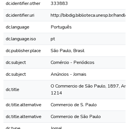
dc.identifier.other
333883
dc.identifier.uri
http://bibdig.biblioteca.unesp.br/hand
dc.language
Português
dc.language.iso
pt
dc.publisher.place
São Paulo, Brasil
dc.subject
Comércio - Periódicos
dc.subject
Anúncios - Jornais
O Commercio de São Paulo, 1897, Ano 
dc.title
1214
dc.title.alternative
Commercio de S. Paulo
dc.title.alternative
Commercio de São Paulo
dc.type
Jornal