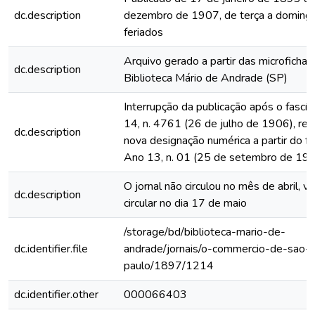
dc.description
dezembro de 1907, de terça a domingo
feriados
Arquivo gerado a partir das microfichas
dc.description
Biblioteca Mário de Andrade (SP)
Interrupção da publicação após o fascí
14, n. 4761 (26 de julho de 1906), rein
dc.description
nova designação numérica a partir do fa
Ano 13, n. 01 (25 de setembro de 19
O jornal não circulou no mês de abril, vo
dc.description
circular no dia 17 de maio
/storage/bd/biblioteca-mario-de-
dc.identifier.file
andrade/jornais/o-commercio-de-sao-
paulo/1897/1214
dc.identifier.other
000066403