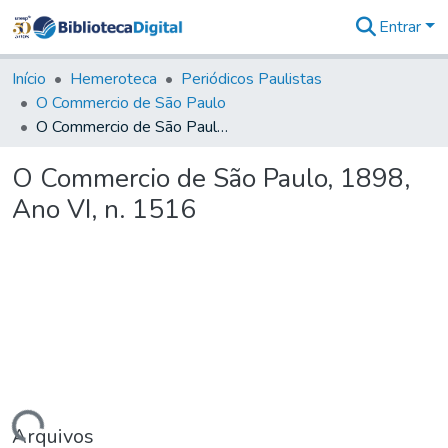
Entrar
Comunidades
&
Início
Hemeroteca
Periódicos Paulistas
Coleções
O Commercio de São Paulo
Tudo na
O Commercio de São Paulo, 1898, Ano VI, n. 1516
Biblioteca
Digital
O Commercio de São Paulo, 1898,
Estatísticas
Ano VI, n. 1516
Arquivos