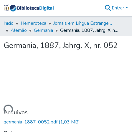
Entrar
Comunidades
&
Início
Hemeroteca
Jornais em Língua Estrangeira
Coleções
Alemão
Germania
Germania, 1887, Jahrg. X, nr. 052
Tudo na
Biblioteca
Germania, 1887, Jahrg. X, nr. 052
Digital
Estatísticas
gando...
Arquivos
germania-1887-0052.pdf
(1,03 MB)