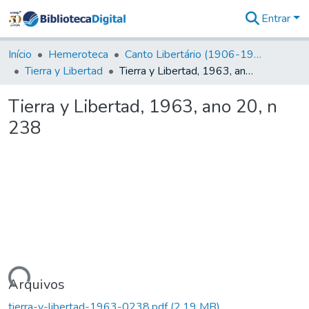
Entrar
Comunidades
&
Início
Hemeroteca
Canto Libertário (1906-1995)
Coleções
Tierra y Libertad
Tierra y Libertad, 1963, ano 20, n 238
Tudo na
Biblioteca
Tierra y Libertad, 1963, ano 20, n
Digital
238
Estatísticas
gando...
Arquivos
tierra-y-libertad-1963-0238.pdf
(2,19 MB)