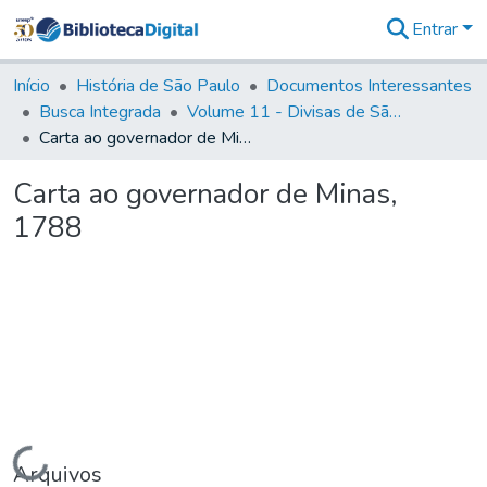
Entrar
Comunidades
&
Início
História de São Paulo
Documentos Interessantes
Coleções
Busca Integrada
Volume 11 - Divisas de São Paulo e Minas Gerais
Tudo na
Carta ao governador de Minas, 1788
Biblioteca
Digital
Carta ao governador de Minas,
Estatísticas
1788
Carregando...
Arquivos