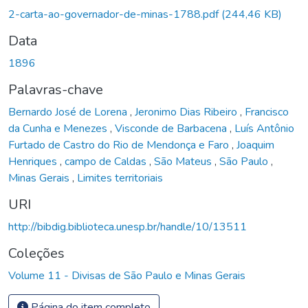
2-carta-ao-governador-de-minas-1788.pdf
(244,46 KB)
Data
1896
Palavras-chave
Bernardo José de Lorena
,
Jeronimo Dias Ribeiro
,
Francisco
da Cunha e Menezes
,
Visconde de Barbacena
,
Luís Antônio
Furtado de Castro do Rio de Mendonça e Faro
,
Joaquim
Henriques
,
campo de Caldas
,
São Mateus
,
São Paulo
,
Minas Gerais
,
Limites territoriais
URI
http://bibdig.biblioteca.unesp.br/handle/10/13511
Coleções
Volume 11 - Divisas de São Paulo e Minas Gerais
Página do item completo