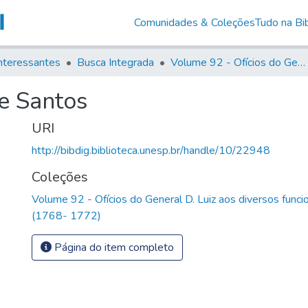
Comunidades & Coleções
Tudo na Bib
nteressantes
Busca Integrada
Volume 92 - Ofícios do General D. Luiz aos diversos funcionários da Capitania (1768- 1772)
e Santos
URI
http://bibdig.biblioteca.unesp.br/handle/10/22948
Coleções
Volume 92 - Ofícios do General D. Luiz aos diversos funcio
(1768- 1772)
Página do item completo