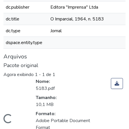
dc.publisher
Editora "Imprensa" Ltda
dc.title
O Imparcial, 1964, n. 5183
dc.type
Jornal
dspace.entity.type
Arquivos
Pacote original
Agora exibindo
1 - 1 de 1
Nome:
5183.pdf
Tamanho:
10,1 MB
Formato:
Carregando...
Adobe Portable Document
Format