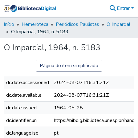
Entrar
Comunidades
&
Início
Hemeroteca
Periódicos Paulistas
O Imparcial
Coleções
O Imparcial, 1964, n. 5183
Tudo na
Biblioteca
O Imparcial, 1964, n. 5183
Digital
Estatísticas
Página do item simplificado
dc.date.accessioned
2024-08-07T16:31:21Z
dc.date.available
2024-08-07T16:31:21Z
dc.date.issued
1964-05-28
dc.identifier.uri
https://bibdig.biblioteca.unesp.br/han
dc.language.iso
pt