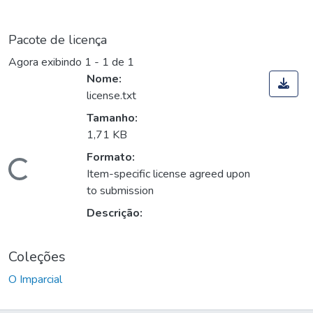
Pacote de licença
Agora exibindo
1 - 1 de 1
Nome:
license.txt
Tamanho:
1,71 KB
Formato:
Carregando...
Item-specific license agreed upon
to submission
Descrição:
Coleções
O Imparcial