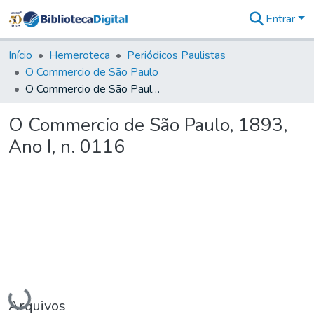
Entrar
Comunidades
&
Início
Hemeroteca
Periódicos Paulistas
Coleções
O Commercio de São Paulo
Tudo na
O Commercio de São Paulo, 1893, Ano I, n. 0116
Biblioteca
Digital
O Commercio de São Paulo, 1893,
Estatísticas
Ano I, n. 0116
Carregando...
Arquivos