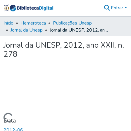
Entrar
Comunidades
&
Início
Hemeroteca
Publicações Unesp
Coleções
Jornal da Unesp
Jornal da UNESP, 2012, ano XXII, n. 278
Tudo na
Biblioteca
Jornal da UNESP, 2012, ano XXII, n.
Digital
278
Estatísticas
Carregando...
Data
2012-06