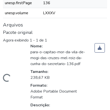
unesp.firstPage
136
unesp.volume
LXXXV
Arquivos
Pacote original
Agora exibindo
1 - 1 de 1
Nome:
para-o-capitao-mor-da-vila-de-
mogi-das-cruzes-mel-roiz-da-
cunha-do-secretario-136.pdf
Tamanho:
Carregando...
238,67 KB
Formato:
Adobe Portable Document
Format
Descrição: