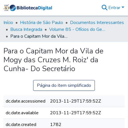
Entrar
Comunidades
&
Início
História de São Paulo
Documentos Interessantes
Coleções
Busca Integrada
Volume 85 - Ofícios do General Francisco da Cunha Menezes (Governador da Capitania): 1782- 1786
Tudo na
Para o Capitam Mor da Vila de Mogy das Cruzes M. Roiz' da Cunha- Do Secretário
Biblioteca
Digital
Para o Capitam Mor da Vila de
Estatísticas
Mogy das Cruzes M. Roiz' da
Cunha- Do Secretário
Página do item simplificado
dc.date.accessioned
2013-11-29T17:59:52Z
dc.date.available
2013-11-29T17:59:52Z
dc.date.created
1782