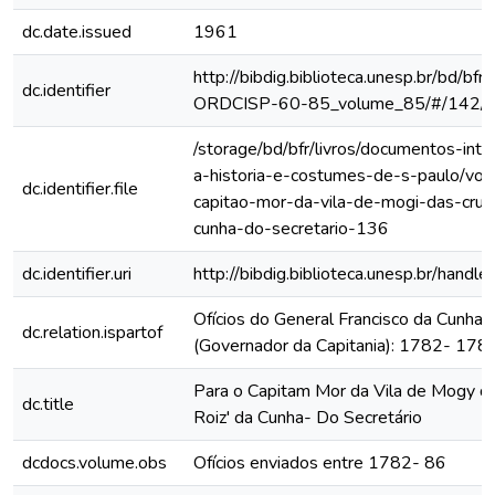
dc.date.issued
1961
http://bibdig.biblioteca.unesp.br/bd/bf
dc.identifier
ORDCISP-60-85_volume_85/#/142/
/storage/bd/bfr/livros/documentos-int
a-historia-e-costumes-de-s-paulo/vol
dc.identifier.file
capitao-mor-da-vila-de-mogi-das-cruz
cunha-do-secretario-136
dc.identifier.uri
http://bibdig.biblioteca.unesp.br/hand
Ofícios do General Francisco da Cunha
dc.relation.ispartof
(Governador da Capitania): 1782- 178
Para o Capitam Mor da Vila de Mogy d
dc.title
Roiz' da Cunha- Do Secretário
dcdocs.volume.obs
Ofícios enviados entre 1782- 86