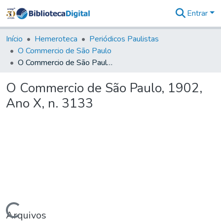
Entrar
Comunidades
&
Início
Hemeroteca
Periódicos Paulistas
Coleções
O Commercio de São Paulo
Tudo na
O Commercio de São Paulo, 1902, Ano X, n. 3133
Biblioteca
Digital
O Commercio de São Paulo, 1902,
Estatísticas
Ano X, n. 3133
Arquivos