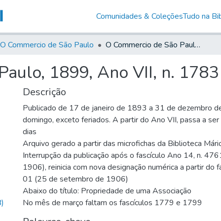
Comunidades & Coleções
Tudo na Bib
O Commercio de São Paulo
O Commercio de São Paulo, 1899, Ano VII, n. 1783
aulo, 1899, Ano VII, n. 1783
Descrição
Publicado de 17 de janeiro de 1893 a 31 de dezembro d
domingo, exceto feriados. A partir do Ano VII, passa a se
dias
Arquivo gerado a partir das microfichas da Biblioteca Már
Interrupção da publicação após o fascículo Ano 14, n. 476
1906), reinicia com nova designação numérica a partir do f
01 (25 de setembro de 1906)
Abaixo do título: Propriedade de uma Associação
)
No mês de março faltam os fascículos 1779 e 1799