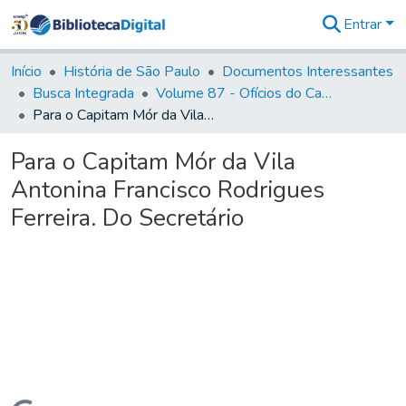
Entrar
Comunidades
&
Início
História de São Paulo
Documentos Interessantes
Coleções
Busca Integrada
Volume 87 - Ofícios do Capitão General Antonio Manoel de Melo Castro e Mendonça (1797- 1801)
Tudo na
Para o Capitam Mór da Vila Antonina Francisco Rodrigues Ferreira. Do Secretário
Biblioteca
Digital
Para o Capitam Mór da Vila
Estatísticas
Antonina Francisco Rodrigues
Ferreira. Do Secretário