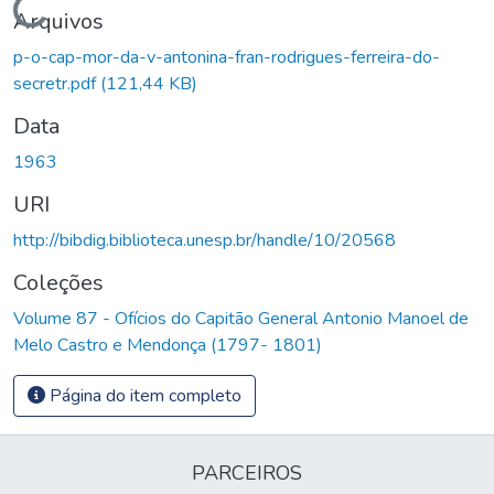
Carregando...
Arquivos
p-o-cap-mor-da-v-antonina-fran-rodrigues-ferreira-do-
secretr.pdf
(121,44 KB)
Data
1963
URI
http://bibdig.biblioteca.unesp.br/handle/10/20568
Coleções
Volume 87 - Ofícios do Capitão General Antonio Manoel de
Melo Castro e Mendonça (1797- 1801)
Página do item completo
PARCEIROS