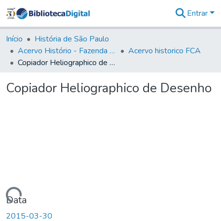
Entrar
Comunidades
&
Início
História de São Paulo
Coleções
Acervo Histório - Fazenda Lageado
Acervo historico FCA
Tudo na
Copiador Heliographico de Desenho
Biblioteca
Digital
Copiador Heliographico de Desenho
Estatísticas
Carregando...
Data
2015-03-30