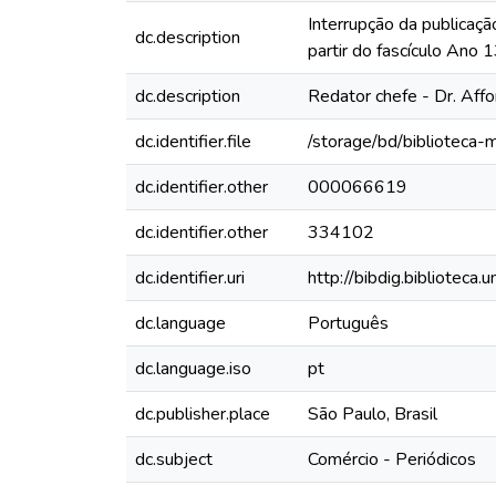
Interrupção da publicaçã
dc.description
partir do fascículo Ano
dc.description
Redator chefe - Dr. Aff
dc.identifier.file
/storage/bd/biblioteca
dc.identifier.other
000066619
dc.identifier.other
334102
dc.identifier.uri
http://bibdig.biblioteca
dc.language
Português
dc.language.iso
pt
dc.publisher.place
São Paulo, Brasil
dc.subject
Comércio - Periódicos