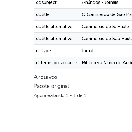
dc.subject
Anúncios - Jornais
dc.title
O Commercio de São Pau
dc.title.alternative
Commercio de S. Paulo
dc.title.alternative
Commercio de São Paul
dc.type
Jornal
dcterms.provenance
Biblioteca Mário de And
Arquivos
Pacote original
Agora exibindo
1 - 1 de 1