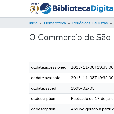
Início
Hemeroteca
Periódicos Paulistas
O Commercio de São P
dc.date.accessioned
2013-11-08T19:39:00
dc.date.available
2013-11-08T19:39:00
dc.date.issued
1898-02-05
dc.description
Publicado de 17 de jane
dc.description
Arquivo gerado a partir 