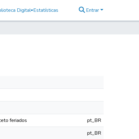
lioteca Digital
Estatísticas
Entrar
eto feriados
pt_BR
pt_BR