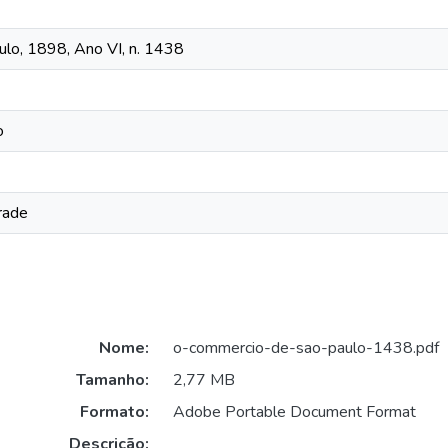
lo, 1898, Ano VI, n. 1438
o
rade
Nome:
o-commercio-de-sao-paulo-1438.pdf
Tamanho:
2,77 MB
Formato:
Adobe Portable Document Format
Descrição: