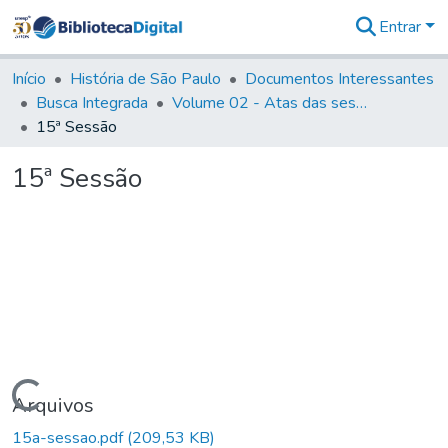
Entrar
Comunidades
&
Início
História de São Paulo
Documentos Interessantes
Coleções
Busca Integrada
Volume 02 - Atas das sessões do Governo Provisório de São Paulo (1821- 22)
Tudo na
15ª Sessão
Biblioteca
Digital
15ª Sessão
Estatísticas
Carregando...
Arquivos
15a-sessao.pdf
(209,53 KB)