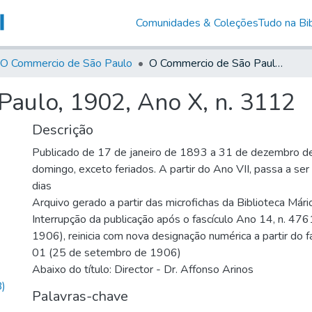
Comunidades & Coleções
Tudo na Bib
O Commercio de São Paulo
O Commercio de São Paulo, 1902, Ano X, n. 3112
aulo, 1902, Ano X, n. 3112
Descrição
Publicado de 17 de janeiro de 1893 a 31 de dezembro d
domingo, exceto feriados. A partir do Ano VII, passa a se
dias
Arquivo gerado a partir das microfichas da Biblioteca Már
Interrupção da publicação após o fascículo Ano 14, n. 476
1906), reinicia com nova designação numérica a partir do f
01 (25 de setembro de 1906)
Abaixo do título: Director - Dr. Affonso Arinos
)
Palavras-chave