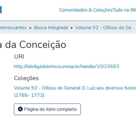
Comunidades & Coleções
Tudo na Bib
nteressantes
Busca Integrada
Volume 92 - Ofícios do General D. Luiz aos diversos funcionários da Capitania (1768- 1772)
a da Conceição
URI
http://bibdig.biblioteca.unesp.br/handle/10/22663
Coleções
Volume 92 - Ofícios do General D. Luiz aos diversos funcio
(1768- 1772)
Página do item completo