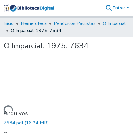
Entrar
Comunidades
&
Início
Hemeroteca
Periódicos Paulistas
O Imparcial
Coleções
O Imparcial, 1975, 7634
Tudo na
Biblioteca
O Imparcial, 1975, 7634
Digital
Estatísticas
Carregando...
Arquivos
7634.pdf
(16,24 MB)