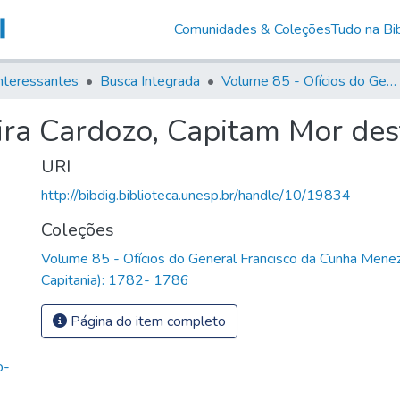
Comunidades & Coleções
Tudo na Bib
nteressantes
Busca Integrada
Volume 85 - Ofícios do General Francisco da Cunha Menezes (Governador da Capitania): 1782- 1786
ira Cardozo, Capitam Mor des
URI
http://bibdig.biblioteca.unesp.br/handle/10/19834
Coleções
Volume 85 - Ofícios do General Francisco da Cunha Mene
Capitania): 1782- 1786
Página do item completo
o-