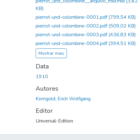
pierrot_und_colombine__arquivo_mid.mid
(3,62
KB)
pierrot-und-colombine-0001.pdf
(799,54 KB)
pierrot-und-colombine-0002.pdf
(509,02 KB)
pierrot-und-colombine-0003.pdf
(436,83 KB)
pierrot-und-colombine-0004.pdf
(394,51 KB)
Mostrar mais
Data
1910
Autores
Korngold, Erich Wolfgang
Editor
Universal-Edition