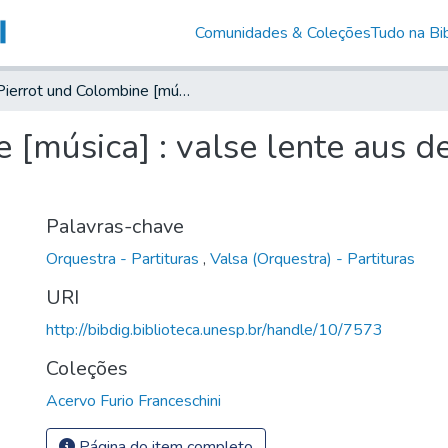
Comunidades & Coleções
Tudo na Bib
Pierrot und Colombine [música] : valse lente aus der Pantomime Der Scheemann
 [música] : valse lente aus 
Palavras-chave
Orquestra - Partituras
,
Valsa (Orquestra) - Partituras
URI
http://bibdig.biblioteca.unesp.br/handle/10/7573
Coleções
Acervo Furio Franceschini
Página do item completo