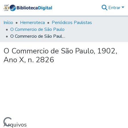
Entrar
Comunidades
&
Início
Hemeroteca
Periódicos Paulistas
Coleções
O Commercio de São Paulo
Tudo na
O Commercio de São Paulo, 1902, Ano X, n. 2826
Biblioteca
Digital
O Commercio de São Paulo, 1902,
Estatísticas
Ano X, n. 2826
Arquivos