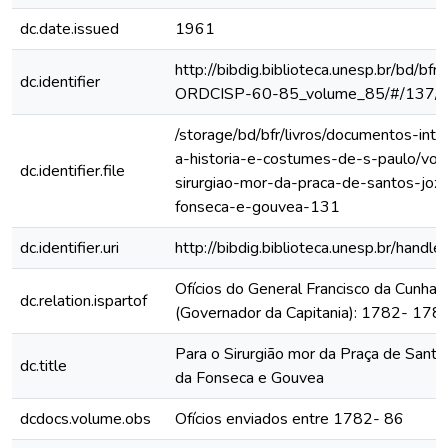
dc.date.issued
1961
http://bibdig.biblioteca.unesp.br/bd/bf
dc.identifier
ORDCISP-60-85_volume_85/#/137/
/storage/bd/bfr/livros/documentos-int
a-historia-e-costumes-de-s-paulo/vol
dc.identifier.file
sirurgiao-mor-da-praca-de-santos-joz
fonseca-e-gouvea-131
dc.identifier.uri
http://bibdig.biblioteca.unesp.br/hand
Ofícios do General Francisco da Cunha
dc.relation.ispartof
(Governador da Capitania): 1782- 178
Para o Sirurgião mor da Praça de Santo
dc.title
da Fonseca e Gouvea
dcdocs.volume.obs
Ofícios enviados entre 1782- 86