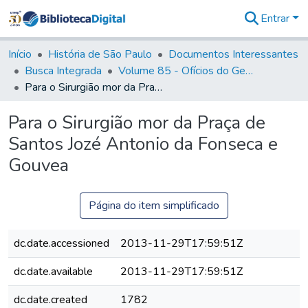
Entrar
Comunidades
&
Início
História de São Paulo
Documentos Interessantes
Coleções
Busca Integrada
Volume 85 - Ofícios do General Francisco da Cunha Menezes (Governador da Capitania): 1782- 1786
Tudo na
Para o Sirurgião mor da Praça de Santos Jozé Antonio da Fonseca e Gouvea
Biblioteca
Digital
Para o Sirurgião mor da Praça de
Estatísticas
Santos Jozé Antonio da Fonseca e
Gouvea
Página do item simplificado
dc.date.accessioned
2013-11-29T17:59:51Z
dc.date.available
2013-11-29T17:59:51Z
dc.date.created
1782