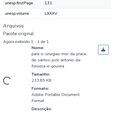
unesp.firstPage
131
unesp.volume
LXXXV
Arquivos
Pacote original
Agora exibindo
1 - 1 de 1
Nome:
para-o-sirurgiao-mor-da-praca-
de-santos-joze-antonio-da-
fonseca-e-gouvea
Tamanho:
Carregando...
233,85 KB
Formato:
Adobe Portable Document
Format
Descrição: