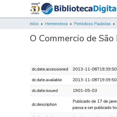
Início
Hemeroteca
Periódicos Paulistas
O Commercio de São P
dc.date.accessioned
2013-11-08T19:39:50
dc.date.available
2013-11-08T19:39:50
dc.date.issued
1901-05-03
Publicado de 17 de jane
dc.description
passa a ser publicado to