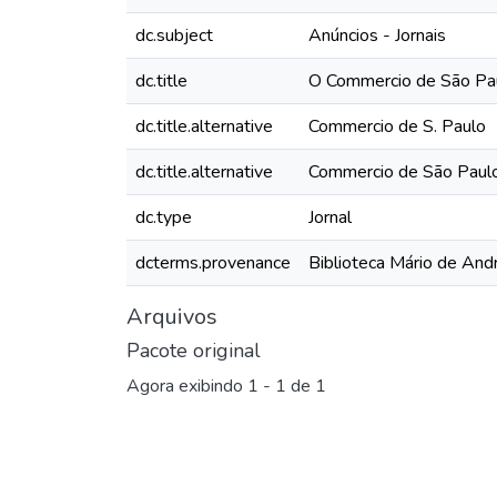
dc.subject
Anúncios - Jornais
dc.title
O Commercio de São Pau
dc.title.alternative
Commercio de S. Paulo
dc.title.alternative
Commercio de São Paul
dc.type
Jornal
dcterms.provenance
Biblioteca Mário de And
Arquivos
Pacote original
Agora exibindo
1 - 1 de 1