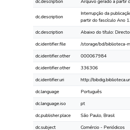
dc.description
Arquivo gerado a partir 
Interrupção da publicaçã
dc.description
partir do fascículo Ano
dc.description
Abaixo do título: Direct
dc.identifier.file
/storage/bd/biblioteca
dc.identifier.other
000067984
dc.identifier.other
336306
dc.identifier.uri
http://bibdig.biblioteca
dc.language
Português
dc.language.iso
pt
dc.publisher.place
São Paulo, Brasil
dc.subject
Comércio - Periódicos