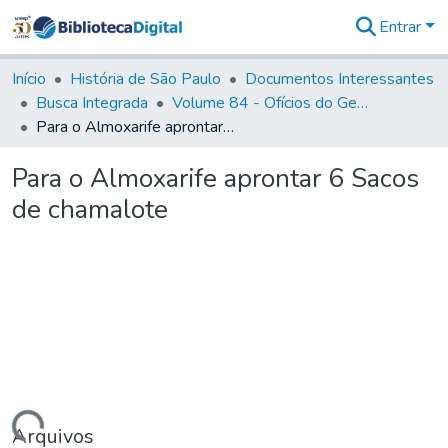
Entrar
Comunidades
&
Início
História de São Paulo
Documentos Interessantes
Coleções
Busca Integrada
Volume 84 - Ofícios do General Martins Lopes de Saldanha (Governador da Capitania): 1782- 1786
Tudo na
Para o Almoxarife aprontar 6 Sacos de chamalote
Biblioteca
Digital
Para o Almoxarife aprontar 6 Sacos
Estatísticas
de chamalote
Arquivos