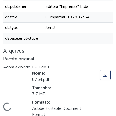
dc.publisher
Editora "Imprensa" Ltda
dc.title
O Imparcial, 1979, 8754
dc.type
Jornal
dspace.entity.type
Arquivos
Pacote original
Agora exibindo
1 - 1 de 1
Nome:
8754.pdf
Tamanho:
7,7 MB
Formato:
Carregando...
Adobe Portable Document
Format