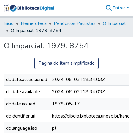
Entrar
Comunidades
&
Início
Hemeroteca
Periódicos Paulistas
O Imparcial
Coleções
O Imparcial, 1979, 8754
Tudo na
Biblioteca
O Imparcial, 1979, 8754
Digital
Estatísticas
Página do item simplificado
dc.date.accessioned
2024-06-03T18:34:03Z
dc.date.available
2024-06-03T18:34:03Z
dc.date.issued
1979-08-17
dc.identifier.uri
https://bibdig.biblioteca.unesp.br/han
dc.language.iso
pt