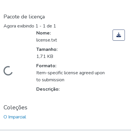
Pacote de licença
Agora exibindo
1 - 1 de 1
Nome:
license.txt
Tamanho:
1,71 KB
Formato:
Carregando...
Item-specific license agreed upon
to submission
Descrição:
Coleções
O Imparcial