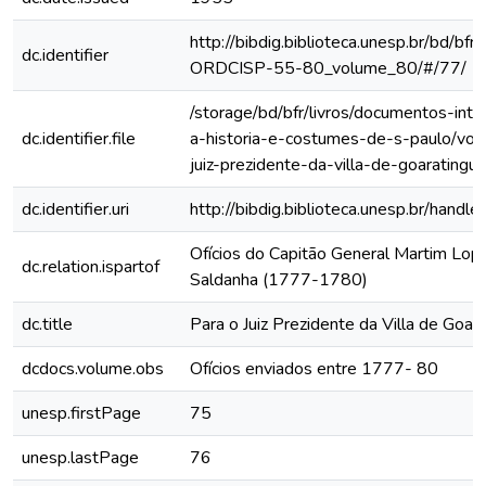
http://bibdig.biblioteca.unesp.br/bd/bf
dc.identifier
ORDCISP-55-80_volume_80/#/77/
/storage/bd/bfr/livros/documentos-int
dc.identifier.file
a-historia-e-costumes-de-s-paulo/vol-
juiz-prezidente-da-villa-de-goaratingu
dc.identifier.uri
http://bibdig.biblioteca.unesp.br/hand
Ofícios do Capitão General Martim Lo
dc.relation.ispartof
Saldanha (1777-1780)
dc.title
Para o Juiz Prezidente da Villa de Goara
dcdocs.volume.obs
Ofícios enviados entre 1777- 80
unesp.firstPage
75
unesp.lastPage
76