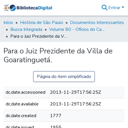
Entrar
Comunidades
&
Início
História de São Paulo
Documentos Interessantes
Coleções
Busca Integrada
Volume 80 - Ofícios do Capitão General Martim Lopes Lobo de Saldanha (1777-1780)
Tudo na
Para o Juiz Prezidente da Villa de Goaratinguetá.
Biblioteca
Digital
Para o Juiz Prezidente da Villa de
Estatísticas
Goaratinguetá.
Página do item simplificado
dc.date.accessioned
2013-11-29T17:56:25Z
dc.date.available
2013-11-29T17:56:25Z
dc.date.created
1777
dc.date.issued
1955