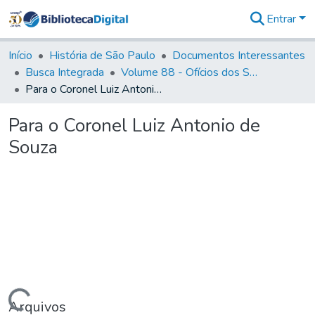
Entrar
Comunidades
&
Início
História de São Paulo
Documentos Interessantes
Coleções
Busca Integrada
Volume 88 - Ofícios dos Senhores Governadores Interinos da Capitania de São Paulo (1817- 1819)
Tudo na
Para o Coronel Luiz Antonio de Souza
Biblioteca
Digital
Para o Coronel Luiz Antonio de
Estatísticas
Souza
Arquivos