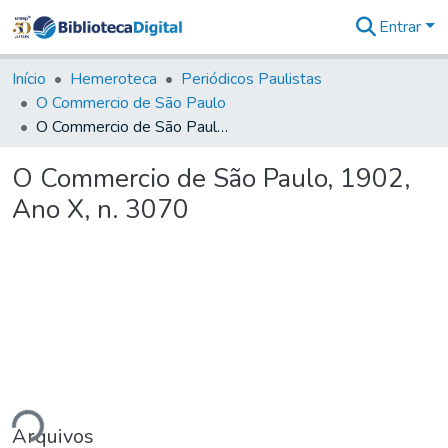
Entrar
Comunidades
&
Início
Hemeroteca
Periódicos Paulistas
Coleções
O Commercio de São Paulo
Tudo na
O Commercio de São Paulo, 1902, Ano X, n. 3070
Biblioteca
Digital
O Commercio de São Paulo, 1902,
Estatísticas
Ano X, n. 3070
ndo...
Arquivos