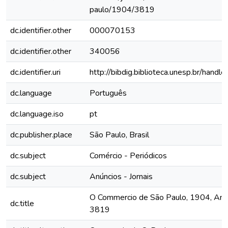
paulo/1904/3819
dc.identifier.other
000070153
dc.identifier.other
340056
dc.identifier.uri
http://bibdig.biblioteca.unesp.br/hand
dc.language
Português
dc.language.iso
pt
dc.publisher.place
São Paulo, Brasil
dc.subject
Comércio - Periódicos
dc.subject
Anúncios - Jornais
O Commercio de São Paulo, 1904, Ano X
dc.title
3819