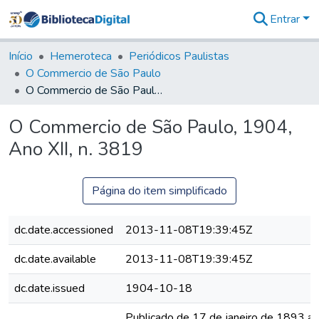
Entrar
Comunidades
&
Início
Hemeroteca
Periódicos Paulistas
Coleções
O Commercio de São Paulo
Tudo na
O Commercio de São Paulo, 1904, Ano XII, n. 3819
Biblioteca
Digital
O Commercio de São Paulo, 1904,
Estatísticas
Ano XII, n. 3819
Página do item simplificado
dc.date.accessioned
2013-11-08T19:39:45Z
dc.date.available
2013-11-08T19:39:45Z
dc.date.issued
1904-10-18
Publicado de 17 de janeiro de 1893 a