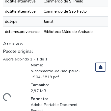
dc.title.alternative
Commercio de S. Paulo
dc.title.alternative
Commercio de São Paulo
dc.type
Jornal
dcterms.provenance
Biblioteca Mário de Andrade
Arquivos
Pacote original
Agora exibindo
1 - 1 de 1
Nome:
o-commercio-de-sao-paulo-
1904-3819.pdf
Tamanho:
2,97 MB
rregando...
Formato:
Adobe Portable Document
Format