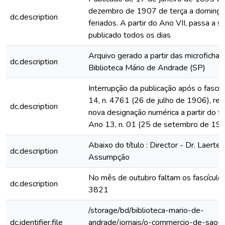
dezembro de 1907 de terça a domingo
dc.description
feriados. A partir do Ano VII, passa a s
publicado todos os dias
Arquivo gerado a partir das microfichas
dc.description
Biblioteca Mário de Andrade (SP)
Interrupção da publicação após o fascí
14, n. 4761 (26 de julho de 1906), rein
dc.description
nova designação numérica a partir do fa
Ano 13, n. 01 (25 de setembro de 19
Abaixo do título : Director - Dr. Laerte 
dc.description
Assumpção
No mês de outubro faltam os fascícul
dc.description
3821
/storage/bd/biblioteca-mario-de-
dc.identifier.file
andrade/jornais/o-commercio-de-sao-