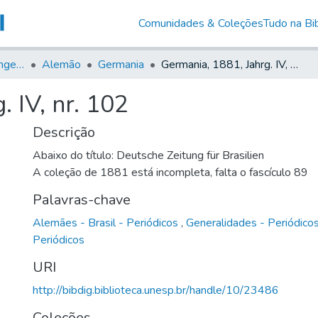
Comunidades & Coleções
Tudo na Bib
Jornais em Língua Estrangeira
Alemão
Germania
Germania, 1881, Jahrg. IV, nr. 102
 IV, nr. 102
Descrição
Abaixo do título: Deutsche Zeitung für Brasilien
A coleção de 1881 está incompleta, falta o fascículo 89
Palavras-chave
Alemães - Brasil - Periódicos
,
Generalidades - Periódico
Periódicos
URI
http://bibdig.biblioteca.unesp.br/handle/10/23486
Coleções