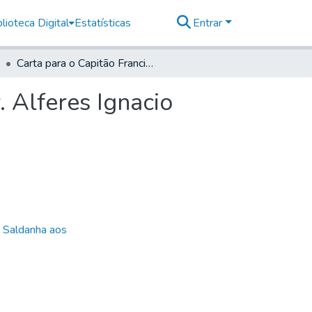
lioteca Digital
Estatísticas
Entrar
Carta para o Capitão Francisco Carneiro Lobo ou Sr. Alferes Ignacio Taques de Almeida- Iapó
. Alferes Ignacio
e Saldanha aos