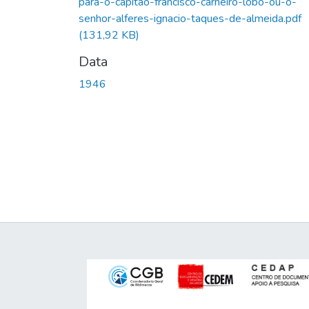
para-o-capitao-francisco-carneiro-lobo-ou-o-
senhor-alferes-ignacio-taques-de-almeida.pdf
(131,92 KB)
Data
1946