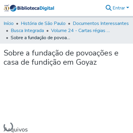
Entrar
Comunidades
&
Início
História de São Paulo
Documentos Interessantes
Coleções
Busca Integrada
Volume 24 - Cartas régias e provisões (1730- 1738)
Tudo na
Sobre a fundação de povoações e casa de fundição em Goyaz
Biblioteca
Digital
Sobre a fundação de povoações e
Estatísticas
casa de fundição em Goyaz
Carregando...
Arquivos