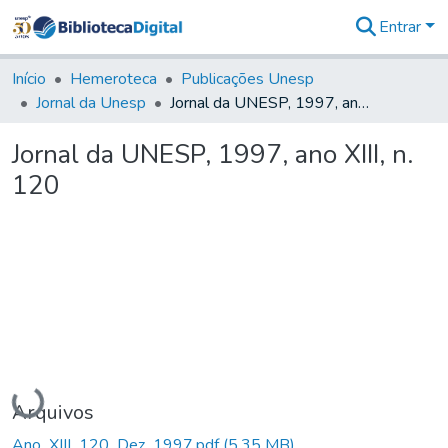
Entrar
Comunidades
&
Início
Hemeroteca
Publicações Unesp
Coleções
Jornal da Unesp
Jornal da UNESP, 1997, ano XIII, n. 120
Tudo na
Biblioteca
Jornal da UNESP, 1997, ano XIII, n.
Digital
120
Estatísticas
Carregando...
Arquivos
Ano_XIII_120_Dez_1997.pdf
(5,35 MB)