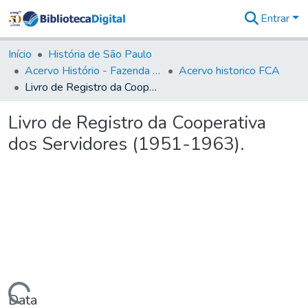
Entrar
Comunidades
&
Início
História de São Paulo
Coleções
Acervo Histório - Fazenda Lageado
Acervo historico FCA
Tudo na
Livro de Registro da Cooperativa dos Servidores (1951-1963).
Biblioteca
Digital
Livro de Registro da Cooperativa
Estatísticas
dos Servidores (1951-1963).
Data