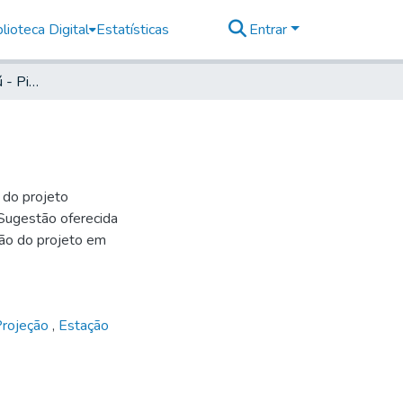
lioteca Digital
Estatísticas
Entrar
Variante EFS Botucatú - Pirambóia
 do projeto
 Sugestão oferecida
ção do projeto em
Projeção
,
Estação