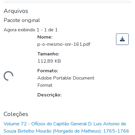
Arquivos
Pacote original
Agora exibindo
1 - 1 de 1
Nome:
p-o-mesmo-snr-161.pdf
Tamanho:
112,89 KB
Formato:
rregando...
Adobe Portable Document
Format
Descrição:
Coleções
Volume 72 - Ofícios do Capitão General D. Luis Antonio de
Souza Botelho Mourão (Morgado de Matheus): 1765-1766