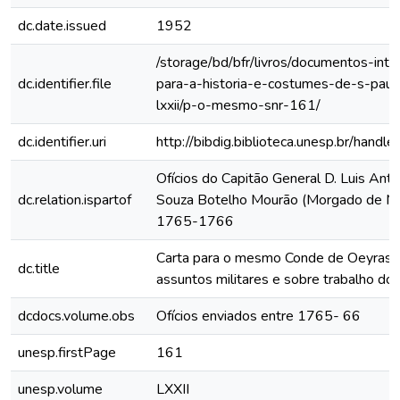
dc.date.issued
1952
/storage/bd/bfr/livros/documentos-int
dc.identifier.file
para-a-historia-e-costumes-de-s-paul
lxxii/p-o-mesmo-snr-161/
dc.identifier.uri
http://bibdig.biblioteca.unesp.br/hand
Ofícios do Capitão General D. Luis Anto
dc.relation.ispartof
Souza Botelho Mourão (Morgado de Ma
1765-1766
Carta para o mesmo Conde de Oeyras 
dc.title
assuntos militares e sobre trabalho dos
dcdocs.volume.obs
Ofícios enviados entre 1765- 66
unesp.firstPage
161
unesp.volume
LXXII