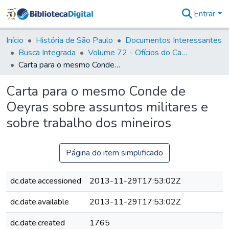
Entrar
Comunidades
&
Início
História de São Paulo
Documentos Interessantes
Coleções
Busca Integrada
Volume 72 - Ofícios do Capitão General D. Luis Antonio de Souza Botelho Mourão (Morgado de Matheus): 1765-1766
Tudo na
Carta para o mesmo Conde de Oeyras sobre assuntos militares e sobre trabalho dos mineiros
Biblioteca
Digital
Carta para o mesmo Conde de
Estatísticas
Oeyras sobre assuntos militares e
sobre trabalho dos mineiros
Página do item simplificado
dc.date.accessioned
2013-11-29T17:53:02Z
dc.date.available
2013-11-29T17:53:02Z
dc.date.created
1765