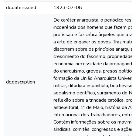
dc.date.issued
1923-07-08
De caráter anarquista, o periódico ressa
incoerência dos homens que fazem polí
profissão e faz crítica àqueles que a 
a arte de enganar os povos. Traz matér
discorrem sobre os princípios anarquist
crescimento do fascismo, propriedade p
economia, necessidade da propaganda 
do anarquismo, greves, presos políticos
formação da União Anarquista Universa
dc.description
militar, ditadura espanhola, bolchevismo
socialismo científico, surgimento do Na
reflexão sobre a trindade católica, pro
antieleitoral, 1º de Maio, história da As
Internacional dos Trabalhadores, entre 
Contém informações sobre os movime
sindicais, comitês, congressos e ações