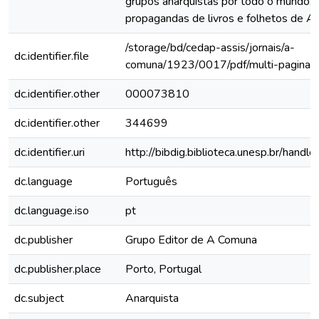
grupos anarquistas por todo o mundo, 
propagandas de livros e folhetos de 
/storage/bd/cedap-assis/jornais/a-
dc.identifier.file
comuna/1923/0017/pdf/multi-paginas
dc.identifier.other
000073810
dc.identifier.other
344699
dc.identifier.uri
http://bibdig.biblioteca.unesp.br/hand
dc.language
Português
dc.language.iso
pt
dc.publisher
Grupo Editor de A Comuna
dc.publisher.place
Porto, Portugal
dc.subject
Anarquista