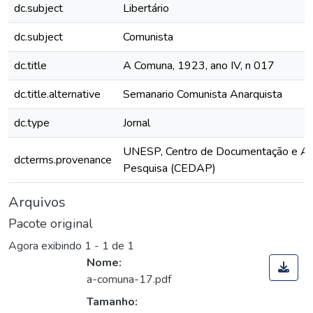
dc.subject
Libertário
dc.subject
Comunista
dc.title
A Comuna, 1923, ano IV, n 017
dc.title.alternative
Semanario Comunista Anarquista
dc.type
Jornal
UNESP, Centro de Documentação e Ap
dcterms.provenance
Pesquisa (CEDAP)
Arquivos
Pacote original
Agora exibindo
1 - 1 de 1
Nome:
a-comuna-17.pdf
Tamanho: