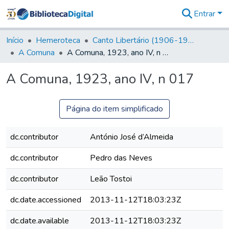
Entrar
Comunidades
&
Início
Hemeroteca
Canto Libertário (1906-1995)
Coleções
A Comuna
A Comuna, 1923, ano IV, n 017
Tudo na
Biblioteca
A Comuna, 1923, ano IV, n 017
Digital
Estatísticas
Página do item simplificado
dc.contributor
António José d’Almeida
dc.contributor
Pedro das Neves
dc.contributor
Leão Tostoi
dc.date.accessioned
2013-11-12T18:03:23Z
dc.date.available
2013-11-12T18:03:23Z