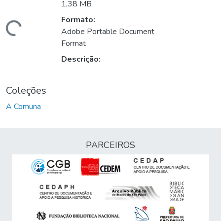
1,38 MB
Formato:
rregando...
Adobe Portable Document
Format
Descrição:
Coleções
A Comuna
PARCEIROS