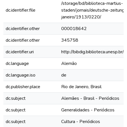
/storage/bd/biblioteca-martius-
dc.identifier.file
staden/jornais/deutsche-zeitung-
janeiro/1913/0220/
dc.identifier.other
000018642
dc.identifier.other
345758
dc.identifier.uri
http://bibdig.biblioteca.unesp.b
dc.language
Alemão
dc.language.iso
de
dc.publisher.place
Rio de Janeiro, Brasil
dc.subject
Alemães - Brasil - Periódicos
dc.subject
Generalidades - Periódicos
dc.subject
Cultura - Periódicos