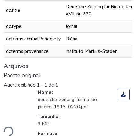
Deutsche Zeitung für Rio de Janei
dc.title
XVII, nr. 220
dc.type
Jornal
dcterms.accrualPeriodicity
Diária
dcterms.provenance
Instituto Martius-Staden
Arquivos
Pacote original
Agora exibindo
1 - 1 de 1
Nome:
deutsche-zeitung-fur-rio-de-
janeiro-1913-0220.pdf
Tamanho:
ando...
3 MB
Formato: