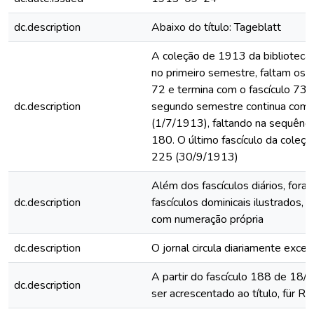
dc.description
Abaixo do título: Tageblatt
A coleção de 1913 da biblioteca 
no primeiro semestre, faltam os fa
72 e termina com o fascículo 73
dc.description
segundo semestre continua com o
(1/7/1913), faltando na sequência
180. O último fascículo da coleç
225 (30/9/1913)
Além dos fascículos diários, for
dc.description
fascículos dominicais ilustrados, 
com numeração própria
dc.description
O jornal circula diariamente exc
A partir do fascículo 188 de 18/
dc.description
ser acrescentado ao título, für Ri