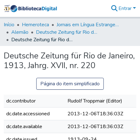
Entrar
Comunidades
&
Início
Hemeroteca
Jornais em Língua Estrangeira
Coleções
Alemão
Deutsche Zeitung für Rio de Janeiro
Tudo na
Deutsche Zeitung für Rio de Janeiro, 1913, Jahrg. XVII, nr. 220
Biblioteca
Digital
Deutsche Zeitung für Rio de Janeiro,
Estatísticas
1913, Jahrg. XVII, nr. 220
Página do item simplificado
dc.contributor
Rudolf Troppmair (Editor)
dc.date.accessioned
2013-12-06T18:36:03Z
dc.date.available
2013-12-06T18:36:03Z
dc.date.issued
1913-09-24