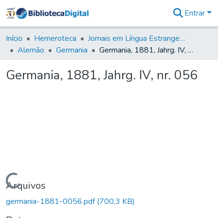
Entrar
Comunidades
&
Início
Hemeroteca
Jornais em Língua Estrangeira
Coleções
Alemão
Germania
Germania, 1881, Jahrg. IV, nr. 056
Tudo na
Biblioteca
Germania, 1881, Jahrg. IV, nr. 056
Digital
Estatísticas
Carregando...
Arquivos
germania-1881-0056.pdf
(700,3 KB)