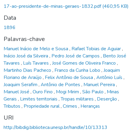
17-ao-presidente-de-minas-geraes-1832.pdf
(460,95 KB)
Data
1896
Palavras-chave
Manuel Inácio de Melo e Sousa
,
Rafael Tobias de Aguiar
,
Inácio José da Silveira
,
Pedro José de Campos
,
Bento José
Tavares
,
Luís Tavares
,
José Gomes de Oliveira Franco
,
Martinho Dias Pacheco
,
Franco da Cunha Lobo
,
Joaquim
Floriano de Araújo
,
Felix Antônio de Sousa
,
Antônio Luís
,
Joaquim Serafim
,
Antônio de Pontes
,
Manuel Pereira
,
Manuel José
,
Ouro Fino
,
Mogi Mirim
,
São Paulo
,
Minas
Gerais
,
Limites territoriais
,
Tropas militares
,
Deserção
,
Tributos
,
Propriedade rural
,
Crimes
,
Heranças
URI
http://bibdig.biblioteca.unesp.br/handle/10/13313