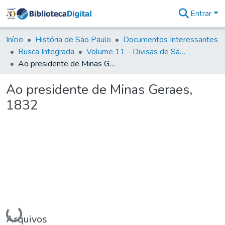
Entrar
Comunidades
&
Início
História de São Paulo
Documentos Interessantes
Coleções
Busca Integrada
Volume 11 - Divisas de São Paulo e Minas Gerais
Tudo na
Ao presidente de Minas Geraes, 1832
Biblioteca
Digital
Ao presidente de Minas Geraes,
Estatísticas
1832
Carregando...
Arquivos