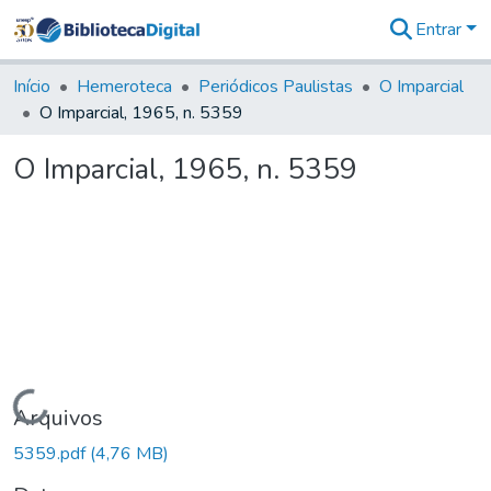
Entrar
Comunidades
&
Início
Hemeroteca
Periódicos Paulistas
O Imparcial
Coleções
O Imparcial, 1965, n. 5359
Tudo na
Biblioteca
O Imparcial, 1965, n. 5359
Digital
Estatísticas
Carregando...
Arquivos
5359.pdf
(4,76 MB)