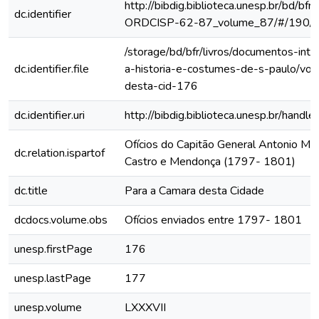
http://bibdig.biblioteca.unesp.br/bd/bf
dc.identifier
ORDCISP-62-87_volume_87/#/190/
/storage/bd/bfr/livros/documentos-int
dc.identifier.file
a-historia-e-costumes-de-s-paulo/vol
desta-cid-176
dc.identifier.uri
http://bibdig.biblioteca.unesp.br/hand
Ofícios do Capitão General Antonio Ma
dc.relation.ispartof
Castro e Mendonça (1797- 1801)
dc.title
Para a Camara desta Cidade
dcdocs.volume.obs
Ofícios enviados entre 1797- 1801
unesp.firstPage
176
unesp.lastPage
177
unesp.volume
LXXXVII