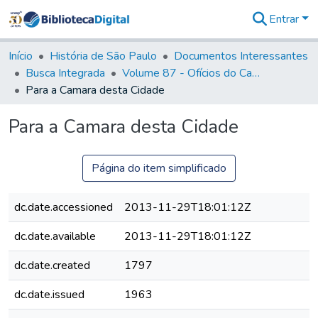
Entrar
Comunidades
&
Início
História de São Paulo
Documentos Interessantes
Coleções
Busca Integrada
Volume 87 - Ofícios do Capitão General Antonio Manoel de Melo Castro e Mendonça (1797- 1801)
Tudo na
Para a Camara desta Cidade
Biblioteca
Digital
Para a Camara desta Cidade
Estatísticas
Página do item simplificado
dc.date.accessioned
2013-11-29T18:01:12Z
dc.date.available
2013-11-29T18:01:12Z
dc.date.created
1797
dc.date.issued
1963