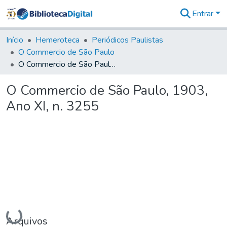
Entrar
Comunidades
&
Início
Hemeroteca
Periódicos Paulistas
Coleções
O Commercio de São Paulo
Tudo na
O Commercio de São Paulo, 1903, Ano XI, n. 3255
Biblioteca
Digital
O Commercio de São Paulo, 1903,
Estatísticas
Ano XI, n. 3255
Carregando...
Arquivos