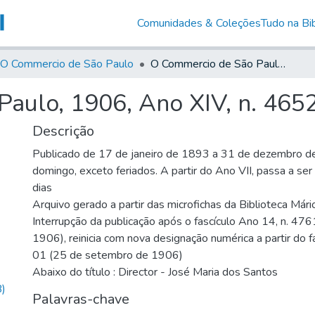
Comunidades & Coleções
Tudo na Bib
O Commercio de São Paulo
O Commercio de São Paulo, 1906, Ano XIV, n. 4652
aulo, 1906, Ano XIV, n. 465
Descrição
Publicado de 17 de janeiro de 1893 a 31 de dezembro d
domingo, exceto feriados. A partir do Ano VII, passa a se
dias
Arquivo gerado a partir das microfichas da Biblioteca Már
Interrupção da publicação após o fascículo Ano 14, n. 476
1906), reinicia com nova designação numérica a partir do f
01 (25 de setembro de 1906)
Abaixo do título : Director - José Maria dos Santos
)
Palavras-chave