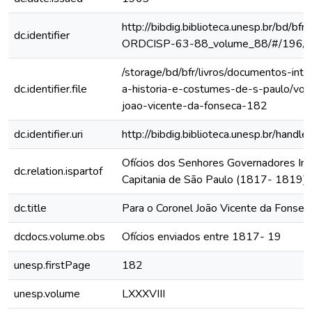
http://bibdig.biblioteca.unesp.br/bd/bf
dc.identifier
ORDCISP-63-88_volume_88/#/196/
/storage/bd/bfr/livros/documentos-int
dc.identifier.file
a-historia-e-costumes-de-s-paulo/vol
joao-vicente-da-fonseca-182
dc.identifier.uri
http://bibdig.biblioteca.unesp.br/hand
Ofícios dos Senhores Governadores Int
dc.relation.ispartof
Capitania de São Paulo (1817- 1819)
dc.title
Para o Coronel João Vicente da Fonseca
dcdocs.volume.obs
Ofícios enviados entre 1817- 19
unesp.firstPage
182
unesp.volume
LXXXVIII