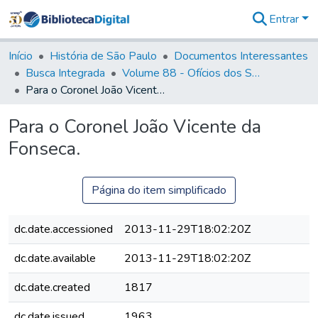
Entrar
Comunidades
&
Início
História de São Paulo
Documentos Interessantes
Coleções
Busca Integrada
Volume 88 - Ofícios dos Senhores Governadores Interinos da Capitania de São Paulo (1817- 1819)
Tudo na
Para o Coronel João Vicente da Fonseca.
Biblioteca
Digital
Para o Coronel João Vicente da
Estatísticas
Fonseca.
Página do item simplificado
dc.date.accessioned
2013-11-29T18:02:20Z
dc.date.available
2013-11-29T18:02:20Z
dc.date.created
1817
dc.date.issued
1963