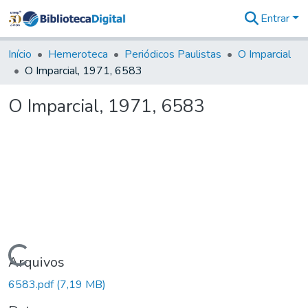
Entrar
Comunidades
&
Início
Hemeroteca
Periódicos Paulistas
O Imparcial
Coleções
O Imparcial, 1971, 6583
Tudo na
Biblioteca
O Imparcial, 1971, 6583
Digital
Estatísticas
Carregando...
Arquivos
6583.pdf
(7,19 MB)