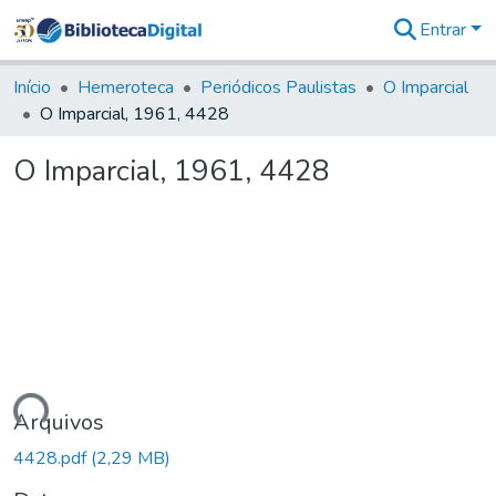
Entrar
Comunidades
&
Início
Hemeroteca
Periódicos Paulistas
O Imparcial
Coleções
O Imparcial, 1961, 4428
Tudo na
Biblioteca
O Imparcial, 1961, 4428
Digital
Estatísticas
gando...
Arquivos
4428.pdf
(2,29 MB)