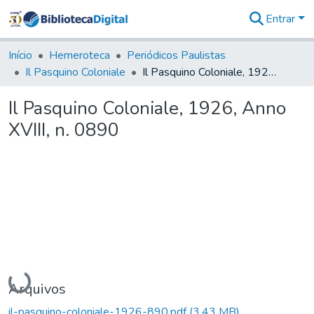
Entrar
Comunidades
&
Início
Hemeroteca
Periódicos Paulistas
Coleções
Il Pasquino Coloniale
Il Pasquino Coloniale, 1926, Anno XVIII, n. 0890
Tudo na
Biblioteca
Il Pasquino Coloniale, 1926, Anno
Digital
XVIII, n. 0890
Estatísticas
Carregando...
Arquivos
il-pasquino-coloniale-1926-890.pdf
(3,43 MB)